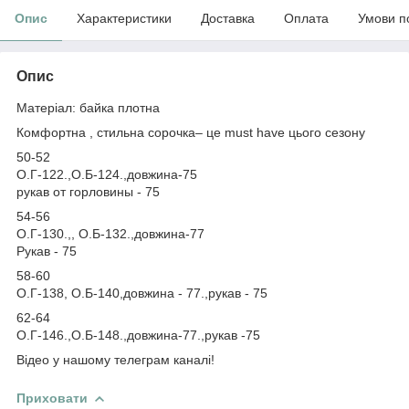
Опис
Характеристики
Доставка
Оплата
Умови п
Опис
Матеріал: байка плотна
Комфортна , стильна сорочка– це must have цього сезону
50-52
О.Г-122.,О.Б-124.,довжина-75
рукав от горловины - 75
54-56
О.Г-130.,, О.Б-132.,довжина-77
Рукав - 75
58-60
О.Г-138, О.Б-140,довжина - 77.,рукав - 75
62-64
О.Г-146.,О.Б-148.,довжина-77.,рукав -75
Відео у нашому телеграм каналі!
Приховати