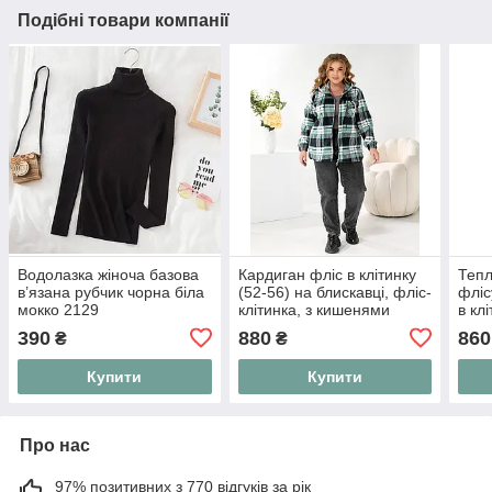
Подібні товари компанії
Водолазка жіноча базова
Кардиган фліс в клітинку
Тепл
в’язана рубчик чорна біла
(52-56) на блискавці, фліс-
фліс
мокко 2129
клітинка, з кишенями
в кл
вели
390
880
860
₴
₴
Styl
Купити
Купити
Про нас
97% позитивних з 770 відгуків за рік