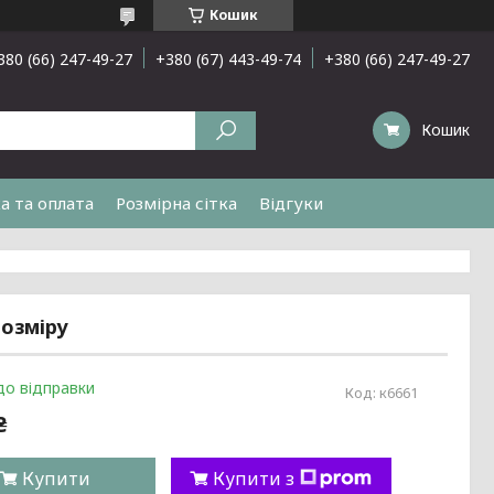
Кошик
380 (66) 247-49-27
+380 (67) 443-49-74
+380 (66) 247-49-27
Кошик
а та оплата
Розмірна сітка
Відгуки
розміру
до відправки
Код:
к6661
₴
Купити
Купити з