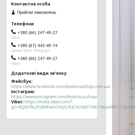
Прийом замовлень
+380 (66) 247-49-27
Viber
+380 (67) 443-49-74
Звінки Viber Telegram
+380 (66) 247-49-27
Viber
Фейсбук
https://www.facebook.com/beatrissashop.com.ua/
Інстаграм
https://www.instagram.com/beatrissa.shop/
Viber
https://invite.viber.com/?
g2=AQBN%2FullWhaGO0q5LiEJOKzHJi5TMcT4GuiA8hCTZjxKv