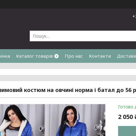
+
рінка
Каталог товарів
Про нас
Контакти
Доставк
я
зимовий костюм на овчині норма і батал до 56 
Готово 
2 050 