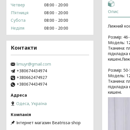
Четвер
08:00
20:00
Опис
Пʼятниця
08:00
20:00
Субота
08:00
20:00
Лижний ко
Неділя
08:00
20:00
Розмір: 46-
Модель: 1
Контакти
Тканина: п
підкладка 
кишені.Ли
limuyr@gmail.com
Розмір: 50-
+380674434974
Модель: 1
+380662474927
Тканина: п
+380674434974
підкладка 
кишені.
Одеса, Україна
Інтернет магазин Beatrissa-shop