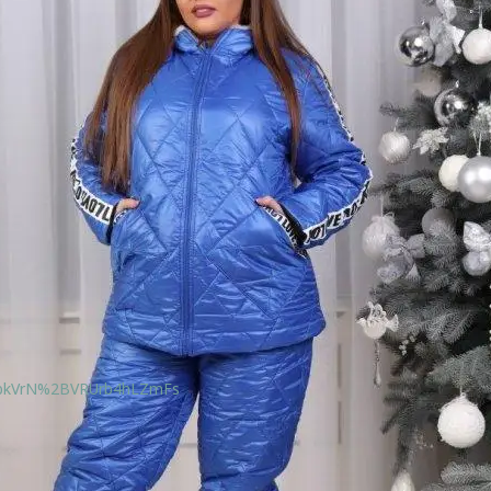
lbkVrN%2BVRUrb4hLZmFs