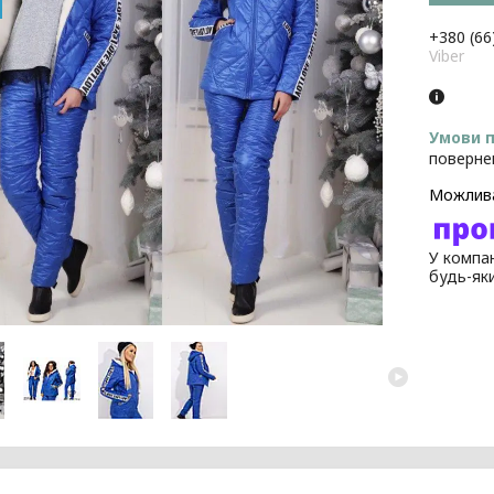
+380 (66
Viber
поверне
У компан
будь-як