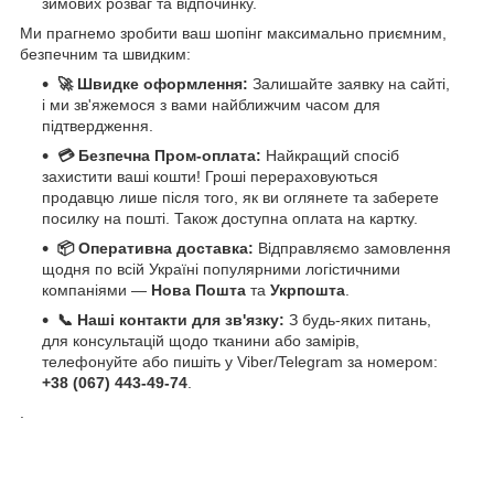
зимових розваг та відпочинку.
Ми прагнемо зробити ваш шопінг максимально приємним,
безпечним та швидким:
🚀 Швидке оформлення:
Залишайте заявку на сайті,
і ми зв'яжемося з вами найближчим часом для
підтвердження.
💳 Безпечна Пром-оплата:
Найкращий спосіб
захистити ваші кошти! Гроші перераховуються
продавцю лише після того, як ви оглянете та заберете
посилку на пошті. Також доступна оплата на картку.
📦 Оперативна доставка:
Відправляємо замовлення
щодня по всій Україні популярними логістичними
компаніями —
Нова Пошта
та
Укрпошта
.
📞 Наші контакти для зв'язку:
З будь-яких питань,
для консультацій щодо тканини або замірів,
телефонуйте або пишіть у Viber/Telegram за номером:
+38 (067) 443-49-74
.
.