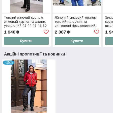
Теплий жіночий костюм
Жіночий зимовий костюм
Зимо
зимовий куртка та штани,
теплий на овчині та
кост
утеплений 42 44 46 48 50
синтепоні гірськолижний,
штан
52 54 56
стьобаний костюм двійка
46 4
1 940
2 087
1 9
₴
₴
42-44, 46-48
Купити
Купити
Акційні пропозиції та новинки
–15%