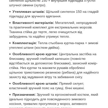
синтепон щільністю 150 + внутрішня підкладка з густої
штучної овчини (хутро).
Утеплювач штанів:
Щільний синтепон 150 на гладкій
підкладці для зручного вдягання.
Властивості матеріалів:
Мегатеплий, непродувний
та практичний комплект для екстремальних морозів.
Тканина стійка до тертя, легко очищується від
забруднень та надійно утримує тепло.
Комплектація:
Тепла стьобана куртка-парка + зимові
утеплені штани (костюм-двійка).
Особливості крою куртки:
Центральна застібка на
блискавку, зручний глибокий капюшон (повністю
відстібається за допомогою блискавки), захисний комір-
стійка. Низ куртки та манжети рукавів оброблені
щільною трикотажною резинкою (рибана) для надійного
захисту від задування вітру та забивання снігу.
Особливості крою штанів:
Прямий силует,
еластичний зручний пояс на гумці, бічні кишені.
Призначення:
Зручний та ергономічний костюм, який
ідеально підходить для повсякденного зимового
носіння, тривалих прогулянок у мороз, активного