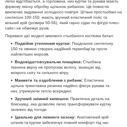
легко відстібається, а горловина, низ куртки та рукава мають
фірмову якісну обробку щільною рибаною. Це повністю
виключає задування холодного повітря. Штани простьобані на
синтепоні 100-150, мають зручний еластичний пояс та
вільний крій (розміри 50-56), який гарно сідає по фігурі плюс-
сайз і не обмежує рухів.
Переваги цієї моделі зимового стьобаного костюма батал:
Подвійне утеплення куртки:
Поєднання синтепону
150 та овчини створює надійний термобар'єр проти
найлютіших морозів.
Водовідштовхувальна плащівка:
Стьобана
тканина верху не пропускає вологу, захищає від
мокрого снігу та сильного вітру.
Манжети та оздоблення з рибани:
Еластична
щільна трикотажна резинка надійно фіксує рукава та
низ, утримуючи тепло всередині.
Зручний знімний капюшон:
Практична деталь на
блискавці, яка дозволяє легко трансформувати куртку
залежно від погоди.
Ідеально для лижного сезону:
Анатомічний крій
штанів та куртки забезпечує повний комфорт під час