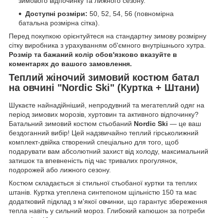
зимового відпочинку та лижного сезону.
Доступні розміри:
50, 52, 54, 56 (повномірна
батальна розмірна сітка).
Перед покупкою орієнтуйтеся на стандартну зимову розмірну
сітку виробника з урахуванням об'ємного внутрішнього хутра.
Розмір та бажаний колір обов'язково вказуйте в
коментарях до вашого замовлення.
Теплий жіночий зимовий костюм батал
на овчині "Nordic Ski" (Куртка + Штани)
Шукаєте найнадійніший, непродувний та мегатеплий одяг на
період зимових морозів, хуртовин та активного відпочинку?
Батальний зимовий костюм стьобаний
Nordic Ski
— це ваш
бездоганний вибір! Цей надзвичайно теплий гірськолижний
комплект-двійка створений спеціально для того, щоб
подарувати вам абсолютний захист від холоду, максимальний
затишок та впевненість під час тривалих прогулянок,
подорожей або лижного сезону.
Костюм складається зі стильної стьобаної куртки та теплих
штанів. Куртка утеплена синтепоном щільністю 150 та має
додатковий підклад з м'якої овчинки, що гарантує збереження
тепла навіть у сильний мороз. Глибокий капюшон за потреби