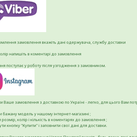
млення замовлення вкажіть дані одержувача, службу доставки
колір напишіть в коментарі до замовлення
ня поступає у роботу після узгодження з замовником.
 Ваше замовлення з доставкою по Україні - легко, для цього Вам потр
ти бажану модель у нашому інтернет-магазині ;
и розмір, колір і кількість в коментарях до замовлення ;
ути кнопку "Купити" і заповнити свої дані для доставки.
авки Вашого замовлення Новою Поштою" вкажіть, будь ласка, такі дані 