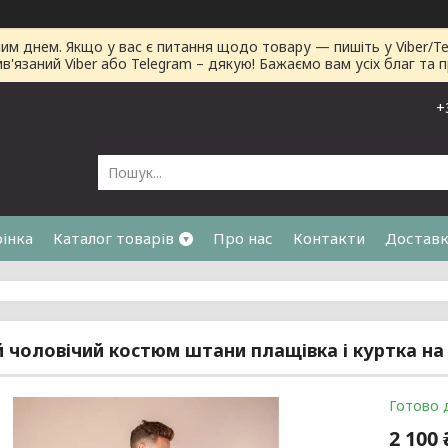
днем. Якщо у вас є питання щодо товару — пишіть у Viber/Tele
ив'язаний Viber або Telegram – дякую! Бажаємо вам усіх благ та 
+
рінка
Каталог товарів
Про нас
Контакти
Доставк
я
 чоловічий костюм штани плащівка і куртка на о
Готово 
2 100 