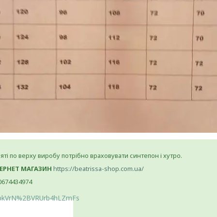
яті по верху виробу потрібно враховувати синтепон і хутро.
ЕРНЕТ МАГАЗИН
https://beatrissa-shop.com.ua/
0674434974
lbkVrN%2BVRUrb4hLZmFs