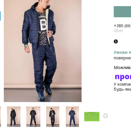
+380 (66
Viber
поверне
У компан
будь-як