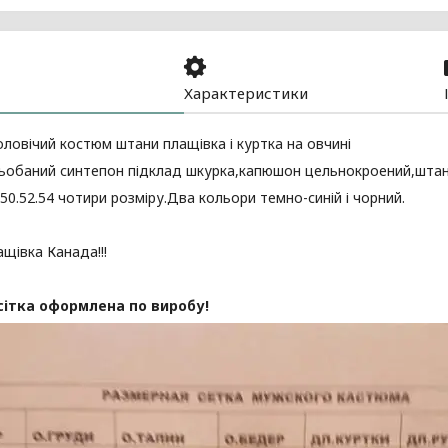
Характеристики
ловічий костюм штани плащівка і куртка на овчині
обаний синтепон підклад шкурка,капюшон цельнокроений,штани н
.50.52.54 чотири розміру.Два кольори темно-синій і чорний.
щівка Канада!!!
сітка оформлена по виробу!