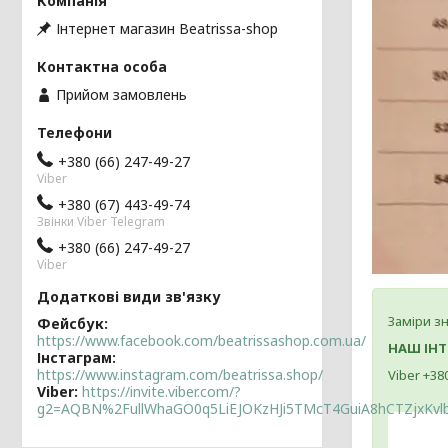
Інтернет магазин Beatrissa-shop
Прийом замовлень
+380 (66) 247-49-27
Viber
+380 (67) 443-49-74
Звінки Viber Telegram
+380 (66) 247-49-27
Viber
Заміри зн
Фейсбук
https://www.facebook.com/beatrissashop.com.ua/
НАШ ІНТ
Інстаграм
https://www.instagram.com/beatrissa.shop/
Viber +38
Viber
https://invite.viber.com/?
g2=AQBN%2FullWhaGO0q5LiEJOKzHJi5TMcT4GuiA8hCTZjxKv