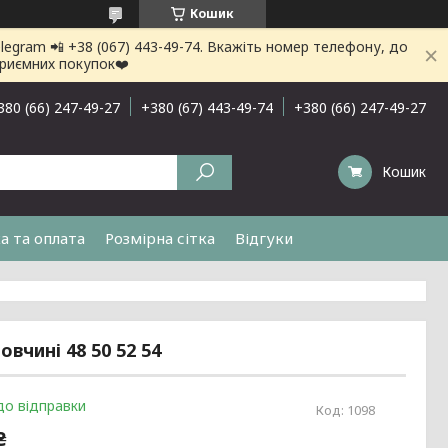
Кошик
gram 📲 +38 (067) 443-49-74. Вкажіть номер телефону, до
приємних покупок❤️
380 (66) 247-49-27
+380 (67) 443-49-74
+380 (66) 247-49-27
Кошик
а та оплата
Розмірна сітка
Відгуки
вчині 48 50 52 54
до відправки
Код:
1098
₴