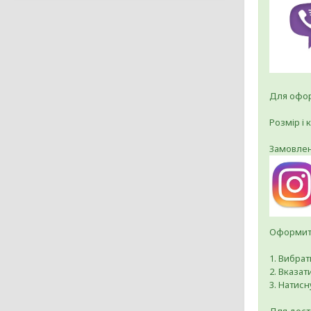
Для офор
Розмір і 
Замовлен
Оформити
1. Вибра
2. Вказат
3. Натисн
Для дост