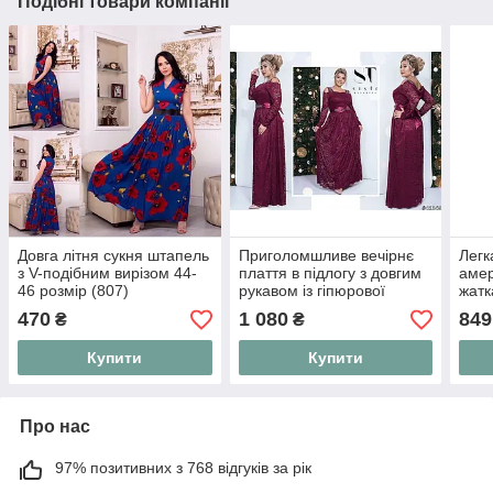
Подібні товари компанії
Довга літня сукня штапель
Приголомшливе вечірнє
Легк
з V-подібним вирізом 44-
плаття в підлогу з довгим
амер
46 розмір (807)
рукавом із гіпюрової
жатк
тканини 48 50 52
сукн
470
1 080
849
₴
₴
на 
Купити
Купити
Про нас
97% позитивних з 768 відгуків за рік