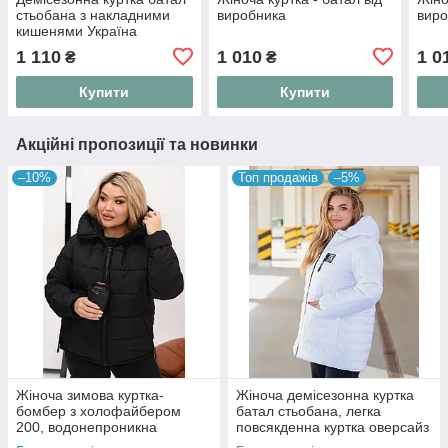
стьобана з накладними
виробника
виро
кишенями Україна
1 110
1 010
1 0
₴
₴
Купити
Купити
Акційні пропозиції та новинки
–10%
Топ продажів
–5%
Жіноча зимова куртка-
Жіноча демісезонна куртка
бомбер з холофайбером
батал стьобана, легка
200, водонепроникна
повсякденна куртка оверсайз
плащівка 52-54
довжиною 80 см на блискавці