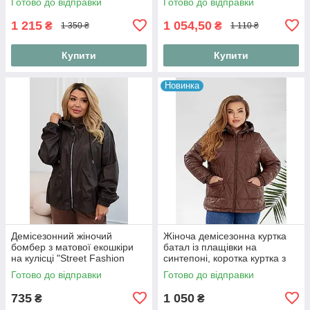
Готово до відправки
Готово до відправки
"Print Line", розміри 48-6
1 215
1 054,50
₴
₴
1 350 ₴
1 110 ₴
Купити
Купити
Новинка
Демісезонний жіночий
Жіноча демісезонна куртка
бомбер з матової екошкіри
батал із плащівки на
на кулісці "Street Fashion
синтепоні, коротка куртка з
Bombe
капюшоном на блискавці
Готово до відправки
Готово до відправки
"Active Line"
735
1 050
₴
₴