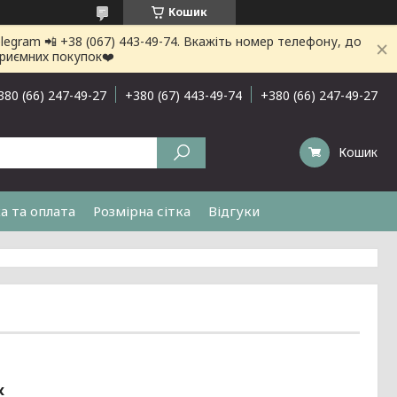
Кошик
gram 📲 +38 (067) 443-49-74. Вкажіть номер телефону, до
приємних покупок❤️
380 (66) 247-49-27
+380 (67) 443-49-74
+380 (66) 247-49-27
Кошик
а та оплата
Розмірна сітка
Відгуки
к