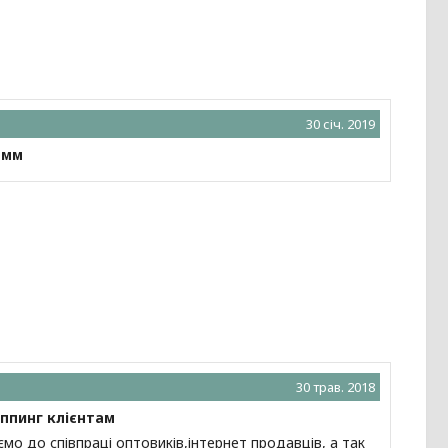
30 січ. 2019
амм
30 трав. 2018
пинг клієнтам
мо до співпраці оптовиків,інтернет продавців, а так