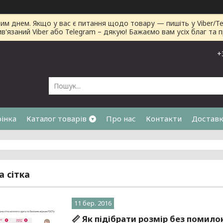
днем. Якщо у вас є питання щодо товару — пишіть у Viber/Tele
ив'язаний Viber або Telegram – дякую! Бажаємо вам усіх благ та 
+
рінка
Каталог товарів
Про нас
Контакти
Доставк
я
а сітка
11 бер. 2016
📏 Як підібрати розмір без помило