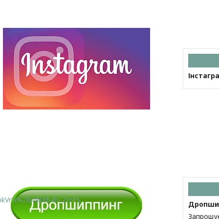
Інстагр
lbkVrN%2BVRUrb4hLZmFs
Дропшип
Запрошує