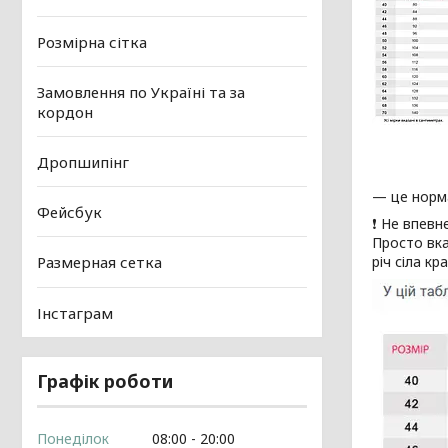
Розмірна сітка
Замовлення по Україні та за
кордон
Дропшипінг
— це норм
Фейсбук
❗ Не впевн
Просто вка
річ сіла к
Размерная сетка
Інстаграм
Графік роботи
Понеділок
08:00
20:00