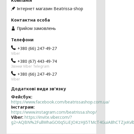
Інтернет магазин Beatrissa-shop
Прийом замовлень
+380 (66) 247-49-27
Viber
+380 (67) 443-49-74
Звінки Viber Telegram
+380 (66) 247-49-27
Viber
Фейсбук
https://www.facebook.com/beatrissashop.com.ua/
Інстаграм
https://www.instagram.com/beatrissa.shop/
Viber
https://invite.viber.com/?
g2=AQBN%2FullWhaGO0q5LiEJOKzHJi5TMcT4GuiA8hCTZjxKv