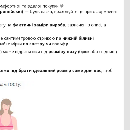
омфортної та вдалої покупки 💙
вропейські)
— будь ласка, враховуйте це при оформленні
агу на
фактичні заміри виробу
, зазначені в описі, а
юйте сантиметровою стрічкою
по нижній білизні
.
майте мірки
по светру чи гольфу
.
) може відрізнятися від
розміру низу
(брюк або спідниці)
мо підібрати ідеальний розмір саме для вас
, щоб