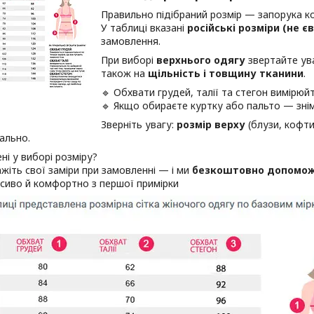
Правильно підібраний розмір — запорука к
У таблиці вказані
російські розміри (не є
замовлення.
При виборі
верхнього одягу
звертайте ув
також на
щільність і товщину тканини
.
🔹 Обхвати грудей, талії та стегон вимір
🔹 Якщо обираєте куртку або пальто — зні
Зверніть увагу:
розмір верху
(блузи, кофти
ально.
ені у виборі розміру?
жіть свої заміри при замовленні — і ми
безкоштовно допоможе
расиво й комфортно з першої примірки