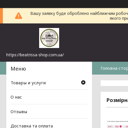
Вашу заявку буде оброблено найближчим робочим 
якого пр
https://beatrissa-shop.com.ua/
Головна сто
Часті питанн
Товары и услуги
О нас
Розмірн
Отзывы
Доставка та оплата