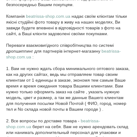
безпосередньо Вашим покупцям.
Компанія
beatrissa-shop.com.ua
надає своїм клієнтам тільки
якісні студійні фото товару в живу на наших моделях, Ви
завжди будете впевнені в відповідності товарів з фото на
сайті, а Ваші клієнти задоволені своїми покупками.
Переваги взаємовигідного співробітництва по системі
дропшиппинг для партнерів інтернет-магазину
beatrissa-
shop.com.ua
:
1. Вам не нужно ждать сбора минимального оптового заказа,
как на других сайтах, ведь мы отправляем товар своим
клиентам от 1 единицы в заказе, экономя тем самым Ваше
время и время ожидания товара Вашими клиентами. Вам
нужно только оформить заказ на сайте , указать нужную
модель, цвет и размер, а так же данные Вашего клиентам
для получения посылки Новой Почтой ( ФИО, город, номер
тел и No склада новой почты в Вашем городе ) .
2. Все вопросы по доставке товара -
beatrissa-
shop.com.ua
берет на себя. Вам не нужно арендовать склад
или нанимать дополнительный персонал для упаковки и