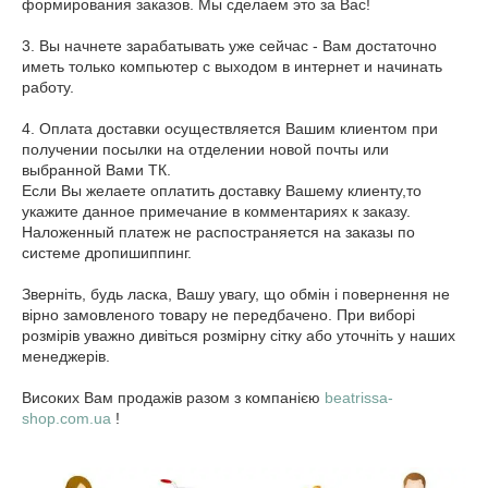
формирования заказов. Мы сделаем это за Вас!
3. Вы начнете зарабатывать уже сейчас - Вам достаточно
иметь только компьютер с выходом в интернет и начинать
работу.
4. Оплата доставки осуществляется Вашим клиентом при
получении посылки на отделении новой почты или
выбранной Вами ТК.
Если Вы желаете оплатить доставку Вашему клиенту,то
укажите данное примечание в комментариях к заказу.
Наложенный платеж не распостраняется на заказы по
системе дропишиппинг.
Зверніть, будь ласка, Вашу увагу, що обмін і повернення не
вірно замовленого товару не передбачено. При виборі
розмірів уважно дивіться розмірну сітку або уточніть у наших
менеджерів.
Високих Вам продажів разом з компанією
beatrissa-
shop.com.ua
!