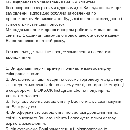
Ми відправляємо замовлення Вашим клієнтам
безпосередньо за різними адресами,які Ви надаєте нам при
замовленні, відповідно роблячи замовлення по
дропшиппингу Ви виключаєте будь-які фінансові вкладення і
тільки отримуєте свій прибуток.
Ми надаємо нашим дропшипперам робити замовлення на
сайті від 1 одиниці товару за оптовою ціною,а свою націнку
Ви встановлюєте на свій розсуд.
Розглянемо детальніше процес замовлення по системі
дропшиппинг :
1. Ви дропшиппер - партнер і починаєте взаємовигідну
співпрацю з нами.
2. Виставляєте наші товари на своєму торговому майданчику
- в інтернет-магазині або на своєму сайті, на торговій сторінці
в соц.мережі - ВК,ФБ,ОК,Instagram або на популярних
дошках оголошень.
3. Покупець робить замовлення у Вас і оплачує свої покупки
на Ваш рахунок.
4. Ви оформляєте замовлення по системі дропшиппинг на
сайті на кожного Вашого клієнта і оплачуєте тільки оптову
вартість замовлення.
5. Ми формуємо Ваші замовлення й відправляємо їх