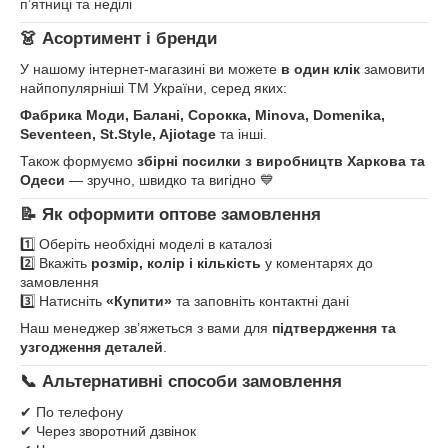
п’ятниці та неділі
👗 Асортимент і бренди
У нашому інтернет-магазині ви можете
в один клік
замовити
найпопулярніші ТМ України, серед яких:
Фабрика Моди, Балані, Сорокка, Minova, Domenika,
Seventeen, St.Style, Ajiotage
та інші.
Також формуємо
збірні посилки з виробництв Харкова та
Одеси
— зручно, швидко та вигідно 💙
📝 Як оформити оптове замовлення
1️⃣ Оберіть необхідні моделі в каталозі
2️⃣ Вкажіть
розмір, колір і кількість
у коментарях до
замовлення
3️⃣ Натисніть
«Купити»
та заповніть контактні дані
Наш менеджер зв’яжеться з вами для
підтвердження та
узгодження деталей
.
📞 Альтернативні способи замовлення
✔ По телефону
✔ Через зворотний дзвінок