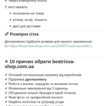
✔ Через електронну пошту
У листі вкажіть:
посилання на товар
розмір, колір, кількість
дані для доставки
📏 Розмірна сітка
Допоможемо підібрати розміри для вашого замовлення:
👉
https://beatrissa-shop.com.ua/a234072-kak-opredelit-r
..
⭐ 10 причин обрати
beatrissa-
shop.com.ua
✔ Оптовий постачальник напряму від виробників
✔ Підтримка
дропшипінгу
✔ Робота з малим, середнім та великим оптом
✔ Мінімальне замовлення від 3 одиниць
✔ Об’єднання кількох брендів в одній посилці
✔ Живі фото та професійний контент
✔ Надійна логістика та супровід угоди