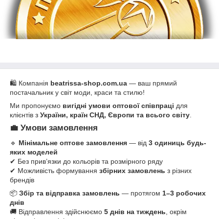
​​​​​​🛍 Компанія
beatrissa-shop.com.ua
— ваш прямий
постачальник у світ моди, краси та стилю!
Ми пропонуємо
вигідні умови оптової співпраці
для
клієнтів з
України, країн СНД, Європи та всього світу
.
💼 Умови замовлення
🔹
Мінімальне оптове замовлення
— від
3 одиниць будь-
яких моделей
✔ Без прив’язки до кольорів та розмірного ряду
✔ Можливість формування
збірних замовлень
з різних
брендів
📦
Збір та відправка замовлень
— протягом
1–3 робочих
днів
🚚 Відправлення здійснюємо
5 днів на тиждень
, окрім