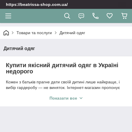
https://beatrissa-shop.com.ua/
Товари та послуги
Дитячий одяг
Дитячий одяг
Купити якісний дитячий одяг в Україні
недорого
Кожен з батьків прагне дати своїй дитині лише найкраще, і
вибір гардеробу — не виняток. Інтернет-магазин пропонує
стильний, комфортний та якісний дитячий одяг для хлопчиків
Показати все
та дівчаток різного віку. Ми чудово розуміємо, що одяг для
дітей має бути не просто красивим і модним, але й
максимально безпечним, зносостійким та зручним, щоб ніщо
не заважало маленьким дослідникам пізнавати навколишній
світ, активно гратися та розвиватися.
👕 Модний повсякденний та святковий одяг для дітей