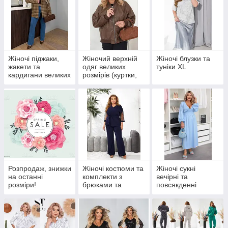
Жіночі піджаки,
Жіночий верхній
Жіночі блузки та
жакети та
одяг великих
туніки XL
кардигани великих
розмірів (куртки,
розмірів XL+
жилетки, вітровки)
XL+
Розпродаж, знижки
Жіночі костюми та
Жіночі сукні
на останні
комплекти з
вечірні та
розміри!
брюками та
повсякденні
спідницями
(розміри 42-46)