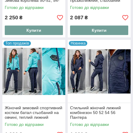
Зимова королева 50-52, 54-
гірськолижний, стьобаний
56
костюм двійка 42-44, 46-48
Готово до відправки
Готово до відправки
2 250
2 087
₴
₴
Купити
Купити
Топ продажів
Новинка
Жіночий зимовий спортивний
Стильний жіночий лижний
костюм батал стьобаний на
комбінезон 50 52 54 56
овчині, теплий лижний
Пантера
костюм-двійка куртка з
Готово до відправки
Готово до відправки
капюшоном та штани на
синтепоні