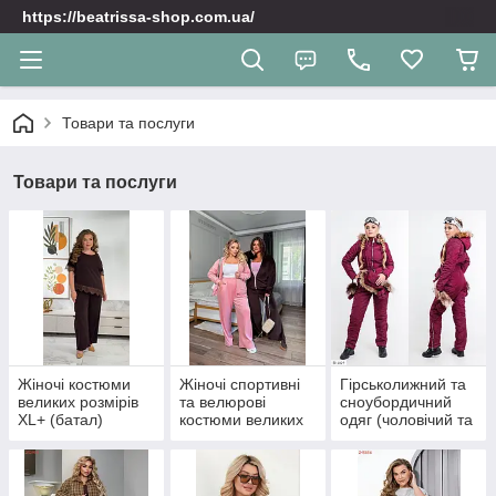
https://beatrissa-shop.com.ua/
Товари та послуги
Товари та послуги
Жіночі костюми
Жіночі спортивні
Гірськолижний та
великих розмірів
та велюрoві
сноубордичний
XL+ (батал)
костюми великих
одяг (чоловічий та
розмірів XL+
жіночий)