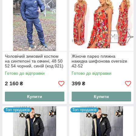
Чоловічий зимовий костюм
Жіноче парео пляжна
на синтепоні та овчині, 48 50
накидка шифонова oversize
52 54 чорний, синій (код 021)
42-52
Готово до відправки
Готово до відправки
2 160
399
₴
₴
Купити
Купити
Топ продажів
Топ продажів