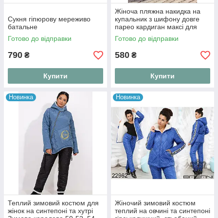
Жіноча пляжна накидка на
Сукня гіпюрову мереживо
купальник з шифону довге
батальне
парео кардиган максі для
курорту та моря Summer
Готово до відправки
Готово до відправки
Breeze
790
580
₴
₴
Купити
Купити
Новинка
Новинка
Теплий зимовий костюм для
Жіночий зимовий костюм
жінок на синтепоні та хутрі
теплий на овчині та синтепоні