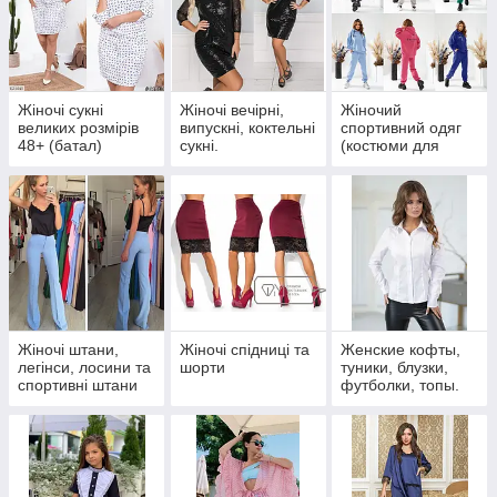
Жіночі сукні
Жіночі вечірні,
Жіночий
великих розмірів
випускні, коктельні
спортивний одяг
48+ (батал)
сукні.
(костюми для
фітнесу, спортивні
костюми)
Жіночі штани,
Жіночі спідниці та
Женские кофты,
легінси, лосини та
шорти
туники, блузки,
спортивні штани
футболки, топы.