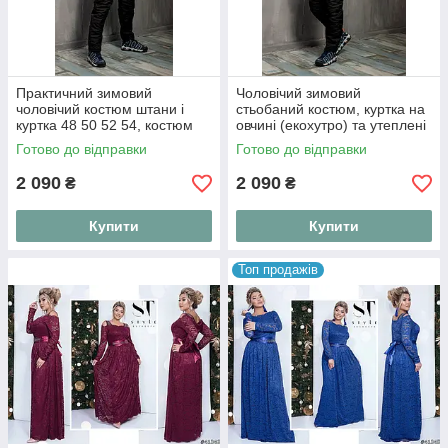
Практичний зимовий
Чоловічий зимовий
чоловічий костюм штани і
стьобаний костюм, куртка на
куртка 48 50 52 54, костюм
овчині (екохутро) та утеплені
на овчині та синтепоні
штани 48, 50, 52, 54
Готово до відправки
Готово до відправки
2 090
2 090
₴
₴
Купити
Купити
Топ продажів