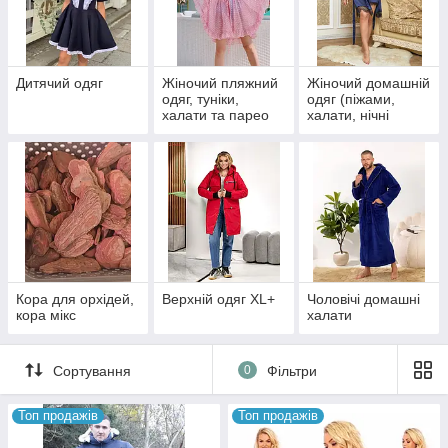
Дитячий одяг
Жіночий пляжний
Жіночий домашній
одяг, туніки,
одяг (піжами,
халати та парео
халати, нічні
сорочки, велюрові
комплекти)
Кора для орхідей,
Верхній одяг XL+
Чоловічі домашні
кора мікс
халати
Сортування
0
Фільтри
Топ продажів
Топ продажів