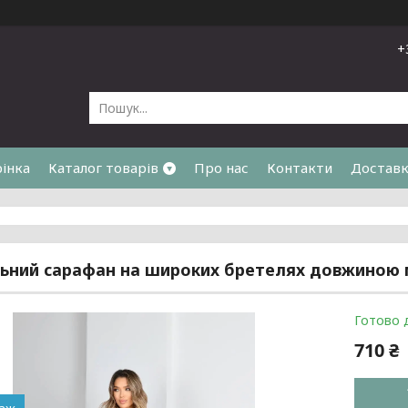
+
рінка
Каталог товарів
Про нас
Контакти
Доставк
я
ний сарафан на широких бретелях довжиною мі
Готово 
710 ₴