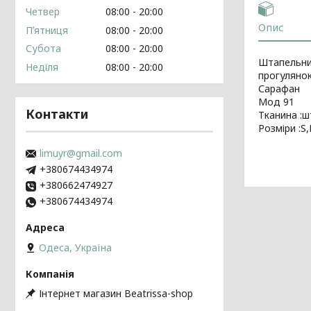
Четвер
08:00
20:00
Опис
Пʼятниця
08:00
20:00
Субота
08:00
20:00
Штапельний
Неділя
08:00
20:00
прогулянок,
Сарафан
Мод 91
Контакти
Тканина :
Розміри :S,
limuyr@gmail.com
+380674434974
+380662474927
+380674434974
Одеса, Україна
Інтернет магазин Beatrissa-shop