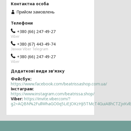
Прийом замовлень
+380 (66) 247-49-27
Viber
+380 (67) 443-49-74
Звінки Viber Telegram
+380 (66) 247-49-27
Viber
Фейсбук
https://www.facebook.com/beatrissashop.com.ua/
Інстаграм
https://www.instagram.com/beatrissa.shop/
Viber
https://invite.viber.com/?
g2=AQBN%2FullWhaGO0q5LiEJOKzHJi5TMcT4GuiA8hCTZjxKv