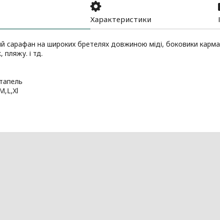
Характеристики
 сарафан на широких бретелях довжиною міді, боковики кармана
 пляжу. і тд.
штапель
M,L,Xl