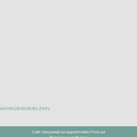
lbkVrN%2BVRUrb4hLZmFs
Сайт створений на маркетплейсі
Prom.ua