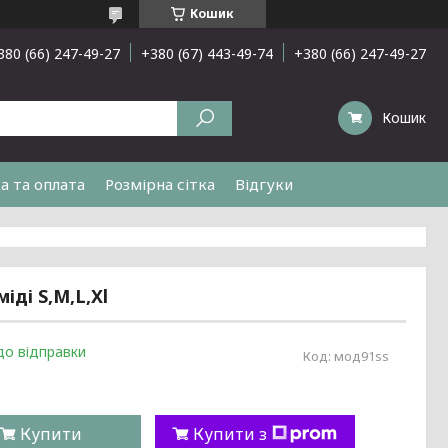
Кошик
380 (66) 247-49-27
+380 (67) 443-49-74
+380 (66) 247-49-27
Кошик
а та оплата
Розмірна сітка
Відгуки
ді S,M,L,Xl
до відправки
Код:
мод91ss
Купити
Купити з