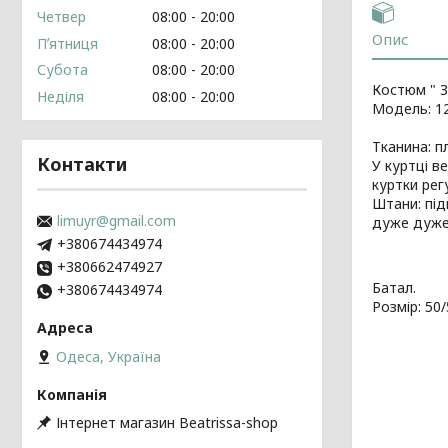
Четвер
08:00
20:00
Опис
Пʼятниця
08:00
20:00
Субота
08:00
20:00
Костюм " 
Неділя
08:00
20:00
Модель: 1
Тканина: п
Контакти
У куртці в
куртки рег
Штани: під
limuyr@gmail.com
дуже дуже
+380674434974
+380662474927
Батал.
+380674434974
Розмір: 50/
Одеса, Україна
Інтернет магазин Beatrissa-shop