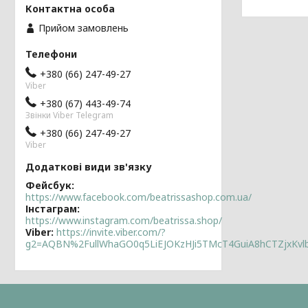
Прийом замовлень
+380 (66) 247-49-27
Viber
+380 (67) 443-49-74
Звінки Viber Telegram
+380 (66) 247-49-27
Viber
Фейсбук
https://www.facebook.com/beatrissashop.com.ua/
Інстаграм
https://www.instagram.com/beatrissa.shop/
Viber
https://invite.viber.com/?
g2=AQBN%2FullWhaGO0q5LiEJOKzHJi5TMcT4GuiA8hCTZjxKv