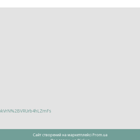
lbkVrN%2BVRUrb4hLZmFs
Сайт створений на маркетплейсі
Prom.ua