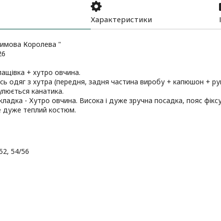
Характеристики
Зимова Королева "
26
лащівка + хутро овчина.
есь одяг з хутра (передня, задня частина виробу + капюшон + р
улюється канатика.
кладка - Хутро овчина. Висока і дуже зручна посадка, пояс фіксу
 дуже теплий костюм.
52, 54/56