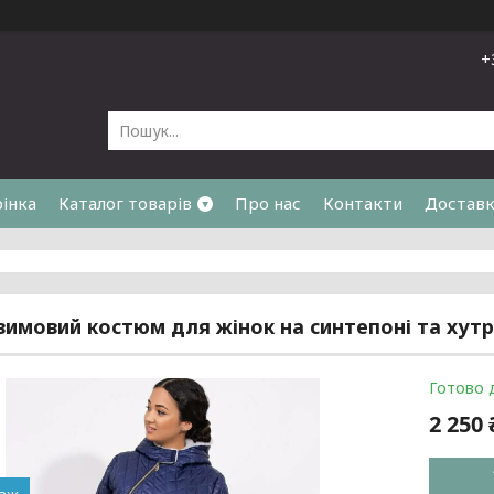
+
рінка
Каталог товарів
Про нас
Контакти
Доставк
я
зимовий костюм для жінок на синтепоні та хутрі
Готово 
2 250 