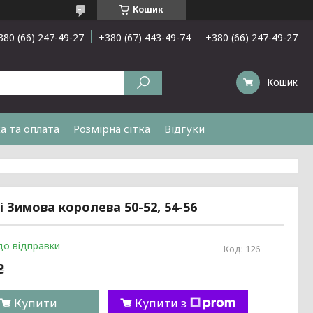
Кошик
380 (66) 247-49-27
+380 (67) 443-49-74
+380 (66) 247-49-27
Кошик
а та оплата
Розмірна сітка
Відгуки
 Зимова королева 50-52, 54-56
до відправки
Код:
126
₴
Купити
Купити з