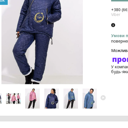
даж
+380 (66
Viber
поверне
У компан
будь-як