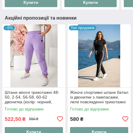
Купити
Купити
Акційні пропозиції та новинки
–5%
Топ продажів
Штани жіночі трикотажні 48-
Жіночі спортивні штани батал
50, 2-54, 56-58, 60-62
із двонитки з лампасами,
двонитка (колір: чорний,
легкі повсякденні трикотажні
сірий, фіалка, капучино,
брюки на резинці "Sport
Готово до відправки
Готово до відправки
небесний)
Active", розміри 52-56
522,50
580
₴
₴
550 ₴
Купити
Купити