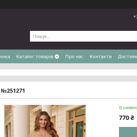
+
рінка
Каталог товарів
Про нас
Контакти
Доставк
я
 №251271
В наявно
770 ₴