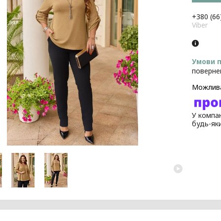
+380 (66
Viber
поверне
У компан
будь-як