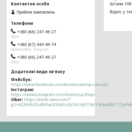
Штани 108 
Відео у те
Прийом замовлень
+380 (66) 247-49-27
Viber
+380 (67) 443-49-74
Звінки Viber Telegram
+380 (66) 247-49-27
Viber
Фейсбук
https://www.facebook.com/beatrissashop.com.ua/
Інстаграм
https://www.instagram.com/beatrissa.shop/
Viber
https://invite.viber.com/?
g2=AQBN%2FullWhaGO0q5LiEJOKzHJi5TMcT4GuiA8hCTZjxKv