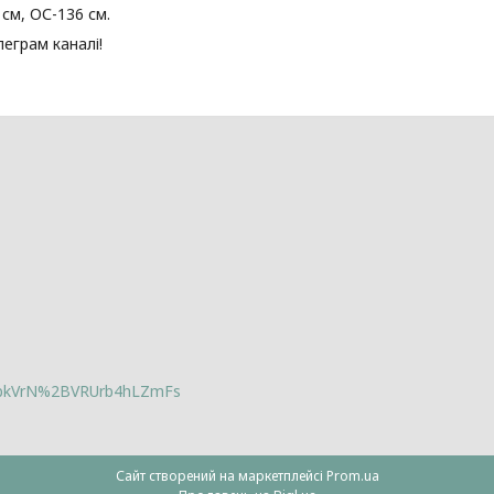
см, ОС-136 см.
леграм каналі!
lbkVrN%2BVRUrb4hLZmFs
Сайт створений на маркетплейсі
Prom.ua