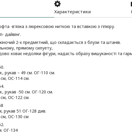
Характеристики
офта -в'язка з люрексовою ниткою та вставкою з гіпюру.
п- дайвінг.
іночий 2-х предметний, що складається з блузи та штанів.
льному, прямому силуету,
ово ховає недоліки фігури, надасть образу вишуканості та гарм
50.
., рукав – 49 см. ОГ-110 см.
см, ОС-114 см.
54.
., рукав -50 см. ОГ-120 см.
см, ОС-122 см.
58
м, рукав 51 ОГ-128 див.
см, ОС-130 см
62.
м. ОГ-134