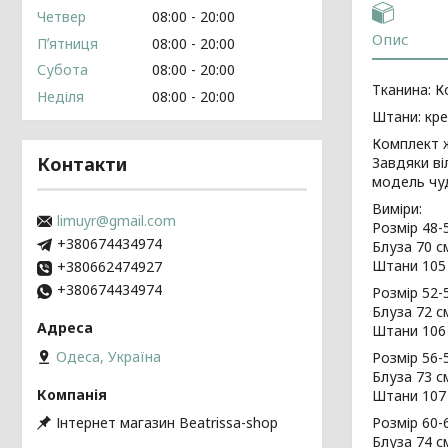
Четвер
08:00
20:00
Опис
Пʼятниця
08:00
20:00
Субота
08:00
20:00
Тканина: К
Неділя
08:00
20:00
Штани: кре
Комплект ж
Контакти
Завдяки ві
модель чуд
Виміри:
limuyr@gmail.com
Розмір 48-
+380674434974
Блуза 70 см
Штани 105 
+380662474927
+380674434974
Розмір 52-
Блуза 72 см
Штани 106 
Одеса, Україна
Розмір 56-
Блуза 73 с
Штани 107 
Інтернет магазин Beatrissa-shop
Розмір 60-
Блуза 74 с