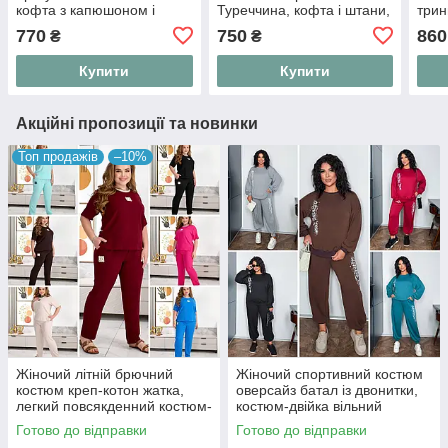
кофта з капюшоном і
Туреччина, кофта і штани,
трин
штани просторі гарної
великі розміри 48–62,
50-5
770
750
860
₴
₴
розтяжності
модель 527
чорн
Купити
Купити
Акційні пропозиції та новинки
Топ продажів
–10%
Жіночий літній брючний
Жіночий спортивний костюм
костюм креп-котон жатка,
оверсайз батал із двонитки,
легкий повсякденний костюм-
костюм-двійка вільний
двійка футболка та штани на
світшот та штани джогери
Готово до відправки
Готово до відправки
резинці "Linen Style"
"Urban Ov