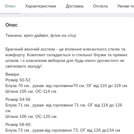
Опис
Характеристики
Доставка
Оплата
Умови п
Опис
Тканина: креп-дайвінг, флок на сітці.
Брючний жіночий костюм - це втілення елегантного стилю та
комфорту. Комплект складається із стильної блузки та прямих
штанів, і є класичним вибором для будь-якого урочистого чи
святкового заходу!
Виміри:
Розмір 50-52.
Блуза 70 см., рукав- від горловини70 см, ОГ від 110 до 118 см.
Штани 105 см, ОС-114 см.
Розмір 54-56
Блуза 71 см., рукав- від горловини 71 см, ОГ від 118 до 126
см.
Штани 106 см, ОС-120 см.
Розмір 58-60.
Блуза 73 см., рукав-від горловини 73, ОГ від 126 до134 см