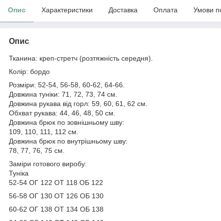
Опис
Характеристики
Доставка
Оплата
Умови п
Опис
Тканина: креп-стретч (розтяжність середня).
Колір: бордо
Розміри: 52-54, 56-58, 60-62, 64-66.
Довжина туніки: 71, 72, 73, 74 см.
Довжина рукава від горл: 59, 60, 61, 62 см.
Обхват рукава: 44, 46, 48, 50 см.
Довжина брюк по зовнішньому шву:
109, 110, 111, 112 см.
Довжина брюк по внутрішньому шву:
78, 77, 76, 75 см.
Заміри готового виробу:
Туніка
52-54 ОГ 122 ОТ 118 ОБ 122
56-58 ОГ 130 ОТ 126 ОБ 130
60-62 ОГ 138 ОТ 134 ОБ 138