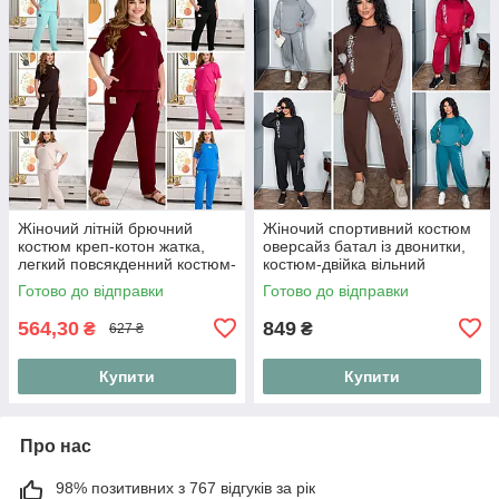
Жіночий літній брючний
Жіночий спортивний костюм
костюм креп-котон жатка,
оверсайз батал із двонитки,
легкий повсякденний костюм-
костюм-двійка вільний
двійка футболка та штани на
світшот та штани джогери
Готово до відправки
Готово до відправки
резинці "Linen Style"
"Urban Ov
564,30
849
₴
₴
627 ₴
Купити
Купити
Про нас
98% позитивних з 767 відгуків за рік