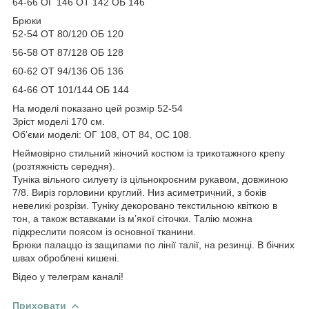
64-66 ОГ 146 ОТ 142 ОБ 146
Брюки
52-54 ОТ 80/120 ОБ 120
56-58 ОТ 87/128 ОБ 128
60-62 ОТ 94/136 ОБ 136
64-66 ОТ 101/144 ОБ 144
На моделі показано цей розмір 52-54
Зріст моделі 170 см.
Об’єми моделі: ОГ 108, ОТ 84, ОС 108.
Неймовірно стильний жіночий костюм із трикотажного крепу
(розтяжність середня).
Туніка вільного силуету із цільнокроєним рукавом, довжиною
7/8. Виріз горловини круглий. Низ асиметричний, з боків
невеликі розрізи. Туніку декоровано текстильною квіткою в
тон, а також вставками із мʼякої сіточки. Талію можна
підкреслити поясом із основної тканини.
Брюки палаццо із защипами по лінії талії, на резинці. В бічних
швах оброблені кишені.
Відео у телеграм каналі!
Приховати