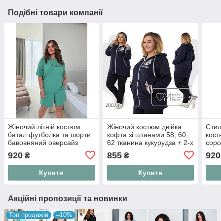
Подібні товари компанії
Жіночий літній костюм
Жіночий костюм двійка
Стил
батал футболка та шорти
кофта зі штанами 58, 60,
кост
бавовняний оверсайз
62 тканина кукурудза + 2-х
соро
великих розмірів 48-60
нитка
розм
920
855
920
₴
₴
58
Купити
Купити
Акційні пропозиції та новинки
Топ продажів
–10%