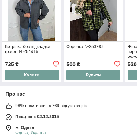
Ветрівка без підкладки
Сорочка №253993
Жіно
графіт №254916
чорн
беже
58
735
500
520
₴
₴
Купити
Купити
Про нас
98% позитивних з 769 відгуків за рік
Працює з 02.12.2015
м. Одеса
Одеса, Україна