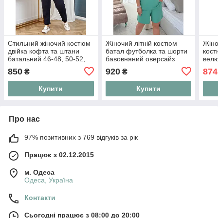
Стильний жіночий костюм
Жіночий літній костюм
Жіно
двійка кофта та штани
батал футболка та шорти
кост
батальний 46-48, 50-52,
бавовняний оверсайз
велю
54-56, 58-60
великих розмірів 48-60
велю
850
920
874
₴
₴
прог
Купити
Купити
Про нас
97% позитивних з 769 відгуків за рік
Працює з 02.12.2015
м. Одеса
Одеса, Україна
Контакти
Сьогодні працює з 08:00 до 20:00