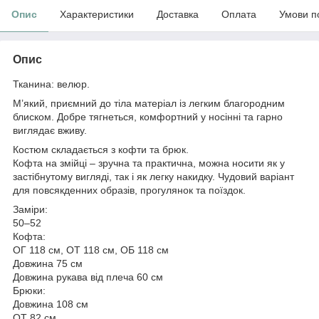
Опис
Характеристики
Доставка
Оплата
Умови п
Опис
Тканина: велюр.
М’який, приємний до тіла матеріал із легким благородним
блиском. Добре тягнеться, комфортний у носінні та гарно
виглядає вживу.
Костюм складається з кофти та брюк.
Кофта на змійці – зручна та практична, можна носити як у
застібнутому вигляді, так і як легку накидку. Чудовий варіант
для повсякденних образів, прогулянок та поїздок.
Заміри:
50–52
Кофта:
ОГ 118 см, ОТ 118 см, ОБ 118 см
Довжина 75 см
Довжина рукава від плеча 60 см
Брюки:
Довжина 108 см
ОТ 82 см