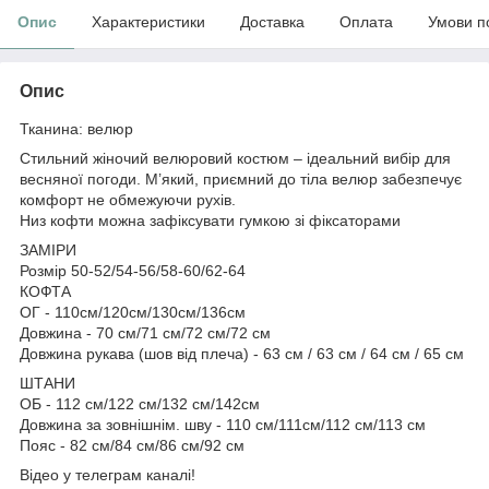
Опис
Характеристики
Доставка
Оплата
Умови п
Опис
Тканина: велюр
Стильний жіночий велюровий костюм – ідеальний вибір для
весняної погоди. М’який, приємний до тіла велюр забезпечує
комфорт не обмежуючи рухів.
Низ кофти можна зафіксувати гумкою зі фіксаторами
ЗАМІРИ
Розмір 50-52/54-56/58-60/62-64
КОФТА
ОГ - 110см/120см/130см/136см
Довжина - 70 см/71 см/72 см/72 см
Довжина рукава (шов від плеча) - 63 см / 63 см / 64 см / 65 см
ШТАНИ
ОБ - 112 см/122 см/132 см/142см
Довжина за зовнішнім. шву - 110 см/111см/112 см/113 см
Пояс - 82 см/84 см/86 см/92 см
Відео у телеграм каналі!