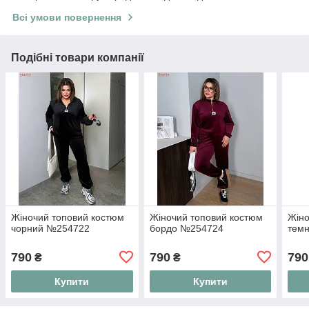
Всі умови повернення
Подібні товари компанії
Жіночий топовий костюм
Жіночий топовий костюм
Жіно
чорний №254722
бордо №254724
темн
790
790
790
₴
₴
Купити
Купити