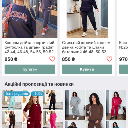
Костюм двійка спортивний
Стильний жіночий костюм
Кост
футболка та штани графіт
двійка кофта та штани
№25
42-44, 46-48, 54-56, 50-52
батальний 46-48, 50-52,
54-56, 58-60
850
850
970
₴
₴
Купити
Купити
Акційні пропозиції та новинки
Топ продажів
–10%