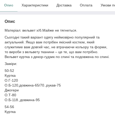
Опис
Характеристики
Доставка
Оплата
Умови п
Опис
Матеріал: вельвет х/б.Майже не тягнеться.
Сьогодні такий варіант одягу неймовірно популярний та
актуальний. Якщо вам потрібен якісний костюм, який
служитиме вам довгий час, не втрачаючи кольору та форми,
то вироби з вельвету тканини – це те, що вам потрібно.
Вельвет куртка з декор-гудзик по спині та подовжена по спині.
Заміри:
50-52
Куртка
О.Г-120
О.Б-120,довжина-65/70.,рукав-75
Джогери
О.Т-80
О.Б-118.,довжина-95
54-56
Куртка