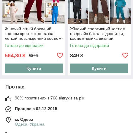
Жіночий літній брючний
Жіночий спортивний костюм
костюм креп-котон жатка,
оверсайз батал із двонитки,
легкий повсякденний костюм-
костюм-двійка вільний
двійка футболка та штани на
світшот та штани джогери
Готово до відправки
Готово до відправки
резинці "Linen Style"
"Urban Ov
564,30
849
₴
₴
627 ₴
Купити
Купити
Про нас
98% позитивних з 768 відгуків за рік
Працює з 02.12.2015
м. Одеса
Одеса, Україна