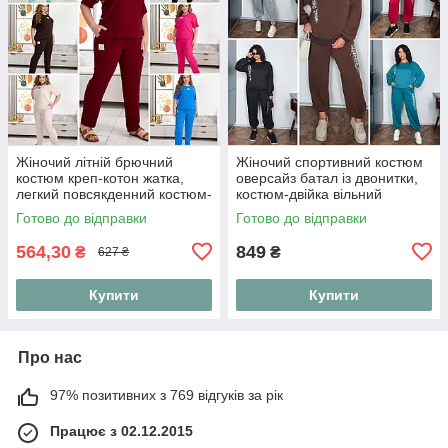
Жіночий літній брючний
Жіночий спортивний костюм
костюм креп-котон жатка,
оверсайз батал із двонитки,
легкий повсякденний костюм-
костюм-двійка вільний
двійка футболка та штани на
світшот та штани джогери
Готово до відправки
Готово до відправки
резинці "Linen Style"
"Urban Ov
564,30
849
₴
₴
627 ₴
Купити
Купити
Про нас
97% позитивних з 769 відгуків за рік
Працює з 02.12.2015