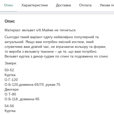
Опис
Характеристики
Доставка
Оплата
Умови п
Опис
Матеріал: вельвет х/б.Майже не тягнеться.
Сьогодні такий варіант одягу неймовірно популярний та
актуальний. Якщо вам потрібен якісний костюм, який
служитиме вам довгий час, не втрачаючи кольору та форми,
то вироби з вельвету тканини – це те, що вам потрібно.
Вельвет куртка з декор-гудзик по спині та подовжена по спині.
Заміри:
50-52
Куртка
О.Г-120
О.Б-120,довжина-65/70.,рукав-75
Джогери
О.Т-80
О.Б-118.,довжина-95
54-56
Куртка