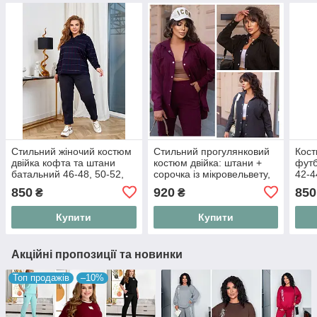
Стильний жіночий костюм
Стильний прогулянковий
Кост
двійка кофта та штани
костюм двійка: штани +
футб
батальний 46-48, 50-52,
сорочка із мікровельвету,
42-4
54-56, 58-60
розміри: 48-50, 52-54, 56-
850
920
850
₴
₴
58
Купити
Купити
Акційні пропозиції та новинки
Топ продажів
–10%