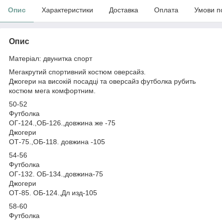
Опис
Характеристики
Доставка
Оплата
Умови п
Опис
Матеріал: двунитка спорт
Мегакрутий спортивний костюм оверсайз.
Джогери на високій посадці та оверсайз футболка рубить
костюм мега комфортним.
50-52
Футболка
ОГ-124.,ОБ-126.,довжина же -75
Джогери
ОТ-75.,ОБ-118. довжина -105
54-56
Футболка
ОГ-132. ОБ-134.,довжина-75
Джогери
ОТ-85. ОБ-124.,Дл изд-105
58-60
Футболка