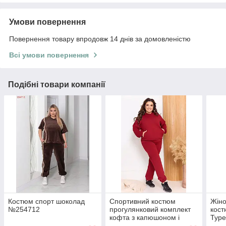
Умови повернення
Повернення товару впродовж 14 днів за домовленістю
Всі умови повернення
Подібні товари компанії
Костюм спорт шоколад
Спортивний костюм
Жін
№254712
прогулянковий комплект
кост
кофта з капюшоном і
Туре
штани просторі гарної
вели