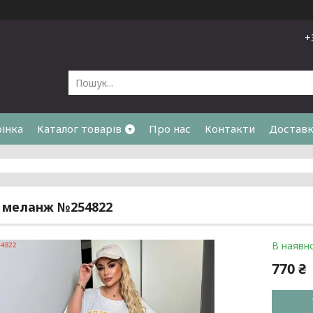
+
рінка
Каталог товарів
Про нас
Контакти
Доставк
я
 меланж №254822
В наявно
770 ₴