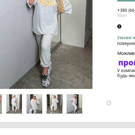
+380 (66
Viber
поверне
У компан
будь-як