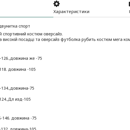
Характеристики
двунитка спорт
й спортивний костюм оверсайз.
а високій посадці та оверсайз футболка рубить костюм мега к
-126.,довжина же -75
118. довжина -105
-134.,довжина-75
124.,Дл изд-105
.Б-146. довжина -75
Б-132.,довжина-105