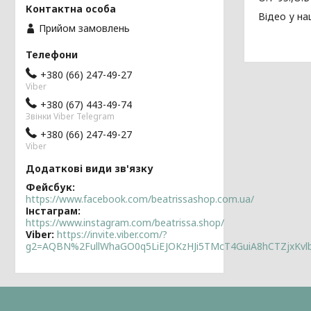
Відео у на
Прийом замовлень
+380 (66) 247-49-27
Viber
+380 (67) 443-49-74
Звінки Viber Telegram
+380 (66) 247-49-27
Viber
Фейсбук
https://www.facebook.com/beatrissashop.com.ua/
Інстаграм
https://www.instagram.com/beatrissa.shop/
Viber
https://invite.viber.com/?
g2=AQBN%2FullWhaGO0q5LiEJOKzHJi5TMcT4GuiA8hCTZjxKv