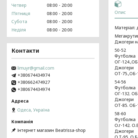
Четвер
08:00
20:00
Опис
Пʼятниця
08:00
20:00
Субота
08:00
20:00
Матеріал: 
Неділя
08:00
20:00
Мегакрути
Джогери н
Контакти
50-52
Футболка
ОГ-124.,ОБ
Джогери
limuyr@gmail.com
ОТ-75.,ОБ-
+380674434974
54-56
+380662474927
Футболка
+380674434974
ОГ-132. ОБ
Джогери
ОТ-85. ОБ-
Одеса, Україна
58-60
Футболка
О.г-142. О
Інтернет магазин Beatrissa-shop
Джогери
О.Т-95.,О.