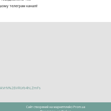
шому телеграм каналі!
lbkVrN%2BVRUrb4hLZmFs
Сайт створений на маркетплейсі
Prom.ua