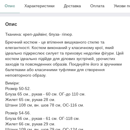
Опис
Характеристики
Доставка
Оплата
Умови п
Опис
Тканина: креп-дайвінг, блуза- гіпюр.
Брючний костюм - це втілення вишуканого стилю та
елегантності. Костюм виконаний у класичному крої, який
ідеально підкреслює силует та приховує недоліки фігури. Цей
костюм ідеально підійде для ділових зустрічей, урочистих
заходів та повсякденних образів. Поєднуйте його зі зручними
балетками або класичними туфлями для створення
неповторного образу.
Виміри:
Розмір 50-52.
Блуза 65 см., рукав - 60 см. ОГ-до 110 см.
Жилет 65 см, рукав 28 см.
Штани 108 см, вн. шов 78 см, ОС-116 см.
Розмір 54-56.
Блуза 66 см., рукав - 61 см. ОГ-118 см.
Жилет 66 см, рукав 29 см.
Штани 109 см, вн. шов 79 см, ОС-124 см..