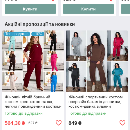
58-6
Купити
Купити
Акційні пропозиції та новинки
Топ продажів
–10%
Жіночий літній брючний
Жіночий спортивний костюм
костюм креп-котон жатка,
оверсайз батал із двонитки,
легкий повсякденний костюм-
костюм-двійка вільний
двійка футболка та штани на
світшот та штани джогери
Готово до відправки
Готово до відправки
резинці "Linen Style"
"Urban Ov
564,30
849
₴
₴
627 ₴