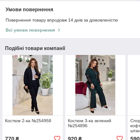
Умови повернення
Повернення товару впродовж 14 днів за домовленістю
Всі умови повернення
Подібні товари компанії
Костюм 2-ка №254958
Костюм 3-ка зелений
Спор
№254896
кофт
штан
42-4
770
920
590
₴
₴