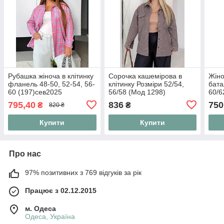
Рубашка жіноча в клітинку
Сорочка кашемірова в
Жіно
фланель 48-50, 52-54, 56-
клітинку Розміри 52/54,
бата
60 (197)сев2025
56/58 (Мод 1298)
60/6
795,40
836
750
₴
₴
820 ₴
Купити
Купити
Про нас
97% позитивних з 769 відгуків за рік
Працює з 02.12.2015
м. Одеса
Одеса, Україна