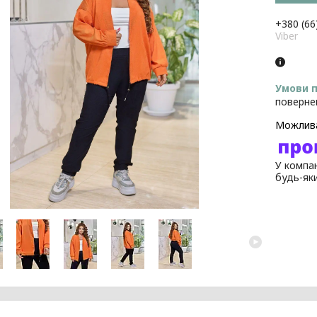
+380 (66
Viber
поверне
У компан
будь-як