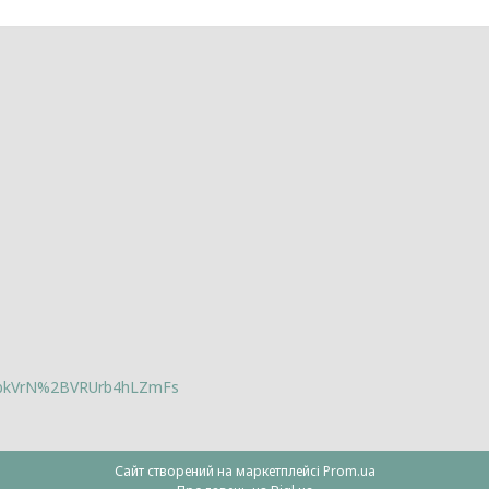
lbkVrN%2BVRUrb4hLZmFs
Сайт створений на маркетплейсі
Prom.ua