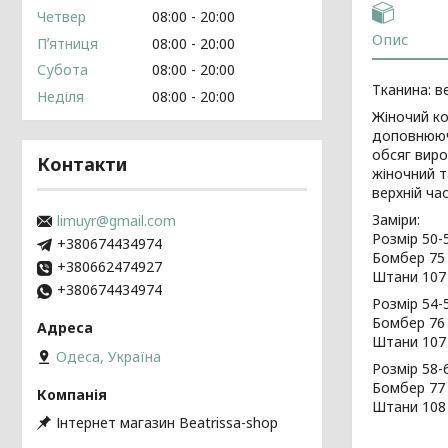
Четвер
08:00
20:00
Опис
Пʼятниця
08:00
20:00
Субота
08:00
20:00
Тканина: в
Неділя
08:00
20:00
Жіночий ко
доповнюючи
обсяг виро
Контакти
жіночний т
верхній ча
Заміри:
limuyr@gmail.com
Розмір 50-
+380674434974
Бомбер 75 с
+380662474927
Штани 107 
+380674434974
Розмір 54-
Бомбер 76 с
Штани 107 
Одеса, Україна
Розмір 58-
Бомбер 77 с
Штани 108 
Інтернет магазин Beatrissa-shop