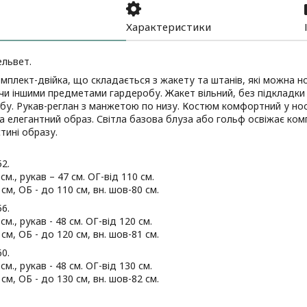
Характеристики
ельвет.
мплект-двійка, що складається з жакету та штанів, які можна н
 іншими предметами гардеробу. Жакет вільний, без підкладки та
бу. Рукав-реглан з манжетою по низу. Костюм комфортний у нос
а елегантний образ. Світла базова блуза або гольф освіжає ком
стині образу.
52.
м., рукав – 47 см. ОГ-від 110 см.
см, ОБ - до 110 см, вн. шов-80 см.
56.
м., рукав - 48 см. ОГ-від 120 см.
см, ОБ - до 120 см, вн. шов-81 см.
60.
м., рукав - 48 см. ОГ-від 130 см.
см, ОБ - до 130 см, вн. шов-82 см.