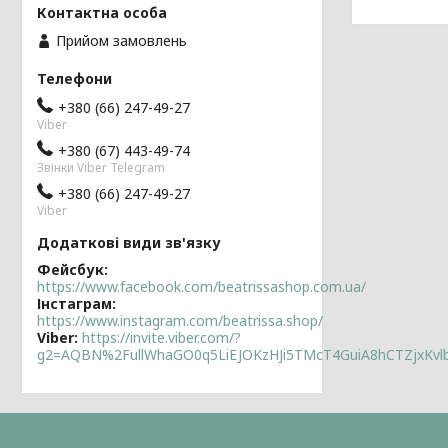
Прийом замовлень
+380 (66) 247-49-27
Viber
+380 (67) 443-49-74
Звінки Viber Telegram
+380 (66) 247-49-27
Viber
Фейсбук
https://www.facebook.com/beatrissashop.com.ua/
Інстаграм
https://www.instagram.com/beatrissa.shop/
Viber
https://invite.viber.com/?
g2=AQBN%2FullWhaGO0q5LiEJOKzHJi5TMcT4GuiA8hCTZjxKv