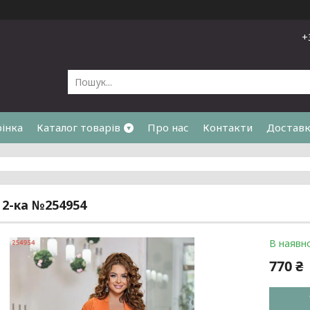
+
рінка
Каталог товарів
Про нас
Контакти
Доставк
я
2-ка №254954
В наявно
770 ₴