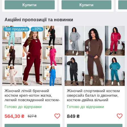
Купити
Купити
Акційні пропозиції та новинки
Топ продажів
–10%
Жіночий літній брючний
Жіночий спортивний костюм
костюм креп-котон жатка,
оверсайз батал із двонитки,
легкий повсякденний костюм-
костюм-двійка вільний
двійка футболка та штани на
світшот та штани джогери
Готово до відправки
Готово до відправки
резинці "Linen Style"
"Urban Ov
564,30
849
₴
₴
627 ₴