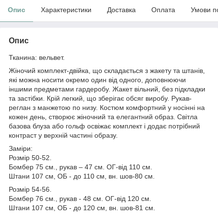
Опис
Характеристики
Доставка
Оплата
Умови п
Опис
Тканина: вельвет.
Жіночий комплект-двійка, що складається з жакету та штанів,
які можна носити окремо один від одного, доповнюючи
іншими предметами гардеробу. Жакет вільний, без підкладки
та застібки. Крій легкий, що зберігає обсяг виробу. Рукав-
реглан з манжетою по низу. Костюм комфортний у носінні на
кожен день, створює жіночний та елегантний образ. Світла
базова блуза або гольф освіжає комплект і додає потрібний
контраст у верхній частині образу.
Заміри:
Розмір 50-52.
Бомбер 75 см., рукав – 47 см. ОГ-від 110 см.
Штани 107 см, ОБ - до 110 см, вн. шов-80 см.
Розмір 54-56.
Бомбер 76 см., рукав - 48 см. ОГ-від 120 см.
Штани 107 см, ОБ - до 120 см, вн. шов-81 см.