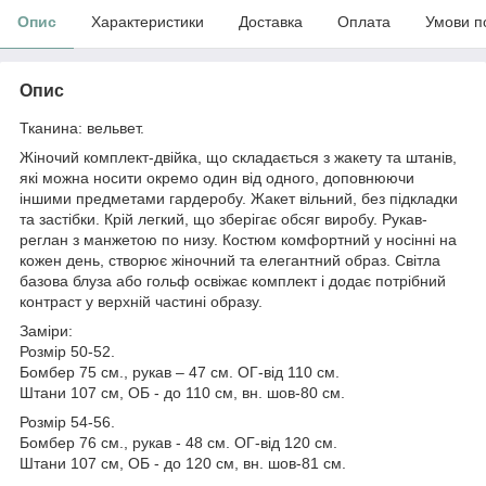
Опис
Характеристики
Доставка
Оплата
Умови п
Опис
Тканина: вельвет.
Жіночий комплект-двійка, що складається з жакету та штанів,
які можна носити окремо один від одного, доповнюючи
іншими предметами гардеробу. Жакет вільний, без підкладки
та застібки. Крій легкий, що зберігає обсяг виробу. Рукав-
реглан з манжетою по низу. Костюм комфортний у носінні на
кожен день, створює жіночний та елегантний образ. Світла
базова блуза або гольф освіжає комплект і додає потрібний
контраст у верхній частині образу.
Заміри:
Розмір 50-52.
Бомбер 75 см., рукав – 47 см. ОГ-від 110 см.
Штани 107 см, ОБ - до 110 см, вн. шов-80 см.
Розмір 54-56.
Бомбер 76 см., рукав - 48 см. ОГ-від 120 см.
Штани 107 см, ОБ - до 120 см, вн. шов-81 см.