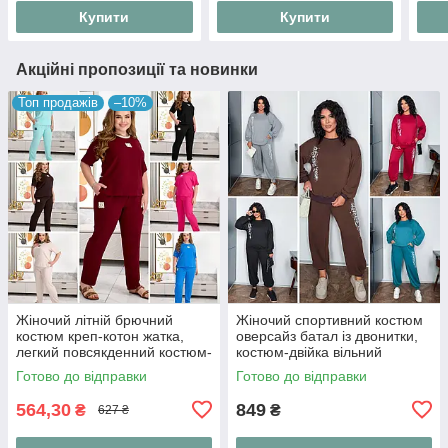
Купити
Купити
Акційні пропозиції та новинки
Топ продажів
–10%
Жіночий літній брючний
Жіночий спортивний костюм
костюм креп-котон жатка,
оверсайз батал із двонитки,
легкий повсякденний костюм-
костюм-двійка вільний
двійка футболка та штани на
світшот та штани джогери
Готово до відправки
Готово до відправки
резинці "Linen Style"
"Urban Ov
564,30
849
₴
₴
627 ₴