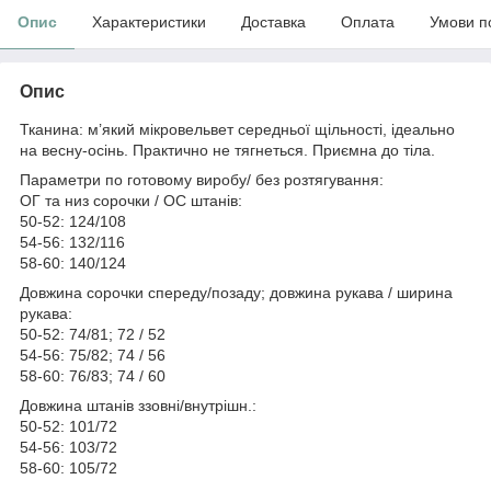
Опис
Характеристики
Доставка
Оплата
Умови п
Опис
Тканина: м’який мікровельвет середньої щільності, ідеально
на весну-осінь. Практично не тягнеться. Приємна до тіла.
Параметри по готовому виробу/ без розтягування:
ОГ та низ сорочки / ОС штанів:
50-52: 124/108
54-56: 132/116
58-60: 140/124
Довжина сорочки спереду/позаду; довжина рукава / ширина
рукава:
50-52: 74/81; 72 / 52
54-56: 75/82; 74 / 56
58-60: 76/83; 74 / 60
Довжина штанів ззовні/внутрішн.:
50-52: 101/72
54-56: 103/72
58-60: 105/72