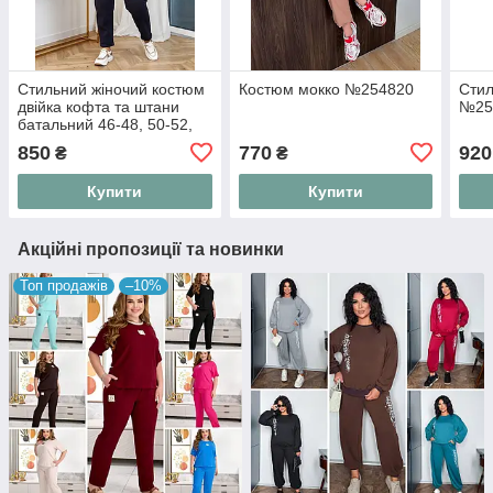
Стильний жіночий костюм
Костюм мокко №254820
Стил
двійка кофта та штани
№25
батальний 46-48, 50-52,
54-56, 58-60
850
770
920
₴
₴
Купити
Купити
Акційні пропозиції та новинки
Топ продажів
–10%