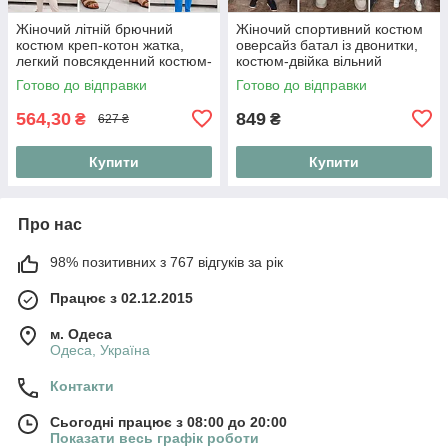
Жіночий літній брючний
Жіночий спортивний костюм
костюм креп-котон жатка,
оверсайз батал із двонитки,
легкий повсякденний костюм-
костюм-двійка вільний
двійка футболка та штани на
світшот та штани джогери
Готово до відправки
Готово до відправки
резинці "Linen Style"
"Urban Ov
564,30
849
₴
₴
627 ₴
Купити
Купити
Про нас
98% позитивних з 767 відгуків за рік
Працює з 02.12.2015
м. Одеса
Одеса, Україна
Контакти
Сьогодні працює з 08:00 до 20:00
Показати весь графік роботи