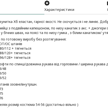
Характеристики
вунитка Хб еластан, гарної якості. Не скочується і не линяє. Доб
мійці з подвійним капюшоном, по низу канатик з акс. + джогери 
у бічних швах, на поясі та по низу гумка , з білим канатиком/ ут
 по готовому виробу без розтягування:
 ОТ/ОС штанів
 80/112 + тягнеться
; 88/120+ тягнеться
; 96/128+ тягнеться
фти по спинці/довжина рукава від горловини / ширина рукава 
3/48
3/50
3/52
анів ззовні/внутрішн.
73
75
76
делях розмір костюма 54-56 (достатньо вільно )