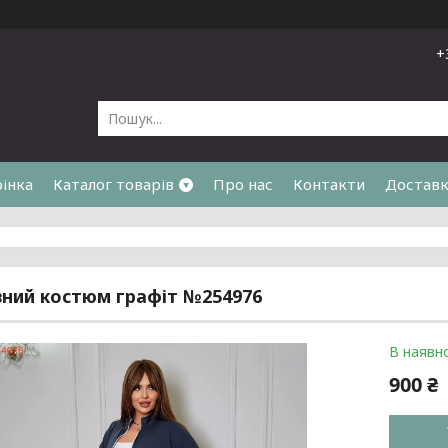
+
рінка
Каталог товарів
Про нас
Контакти
Доставк
я
ний костюм графіт №254976
В наявно
900 ₴