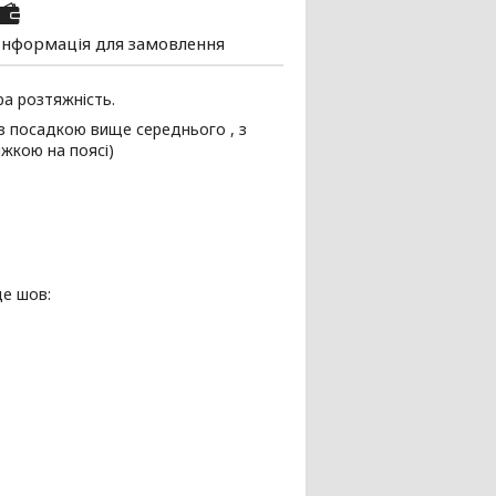
Інформація для замовлення
ра розтяжність.
із посадкою вище середнього , з
яжкою на поясі)
де шов: