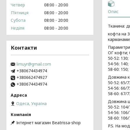
Четвер
08:00
20:00
Опис
Пʼятниця
08:00
20:00
Субота
08:00
20:00
Тканина: д
Неділя
08:00
20:00
кофта на З
карманами 
Контакти
Параметри
ОГ кофти;
50-52: 130;
54-56: 140
limuyr@gmail.com
58-60: 150
+380674434974
Довжина ко
+380662474927
50-52: 65/7
+380674434974
54-56: 66/7
58-60: 67/7
Довжина шт
Одеса, Україна
50-52: 104/
54-56: 106/
58-60: 106/
Інтернет магазин Beatrissa-shop
P.S. На мо