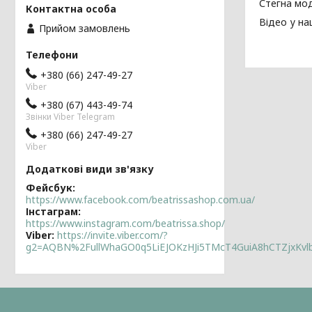
Стегна мод
Відео у на
Прийом замовлень
+380 (66) 247-49-27
Viber
+380 (67) 443-49-74
Звінки Viber Telegram
+380 (66) 247-49-27
Viber
Фейсбук
https://www.facebook.com/beatrissashop.com.ua/
Інстаграм
https://www.instagram.com/beatrissa.shop/
Viber
https://invite.viber.com/?
g2=AQBN%2FullWhaGO0q5LiEJOKzHJi5TMcT4GuiA8hCTZjxKv