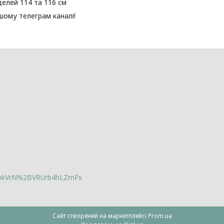
елей 114 та 116 см
шому телеграм каналі!
lbkVrN%2BVRUrb4hLZmFs
Сайт створений на маркетплейсі
Prom.ua