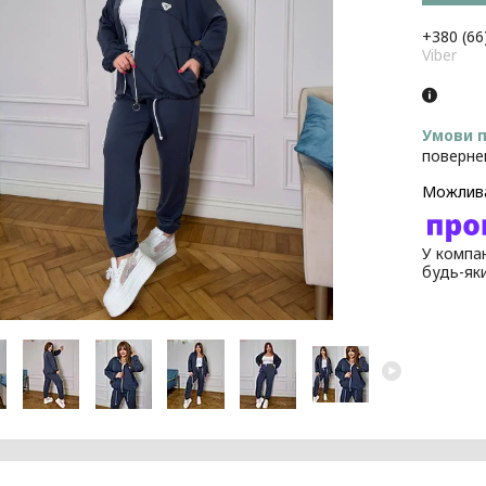
+380 (66
Viber
поверне
У компан
будь-як