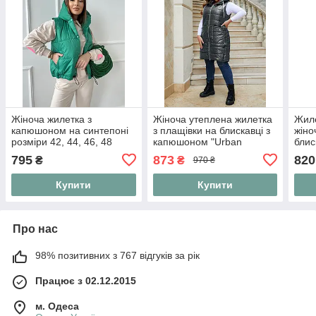
Жіноча жилетка з
Жіноча утеплена жилетка
Жиле
капюшоном на синтепоні
з плащівки на блискавці з
жіно
розміри 42, 44, 46, 48
капюшоном "Urban
блис
Comfort Vest"
знім
795
873
820
₴
₴
970 ₴
Купити
Купити
Про нас
98% позитивних з 767 відгуків за рік
Працює з 02.12.2015
м. Одеса