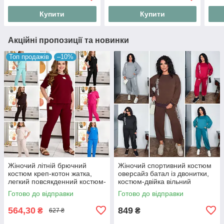
Купити
Купити
Акційні пропозиції та новинки
Топ продажів
–10%
Жіночий літній брючний
Жіночий спортивний костюм
костюм креп-котон жатка,
оверсайз батал із двонитки,
легкий повсякденний костюм-
костюм-двійка вільний
двійка футболка та штани на
світшот та штани джогери
Готово до відправки
Готово до відправки
резинці "Linen Style"
"Urban Ov
564,30
849
₴
₴
627 ₴