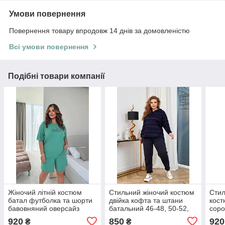
Умови повернення
Повернення товару впродовж 14 днів за домовленістю
Всі умови повернення
Подібні товари компанії
Жіночий літній костюм
Стильний жіночий костюм
Стил
батал футболка та шорти
двійка кофта та штани
кост
бавовняний оверсайз
батальний 46-48, 50-52,
соро
великих розмірів 48-60
54-56, 58-60
розм
920
850
920
₴
₴
58