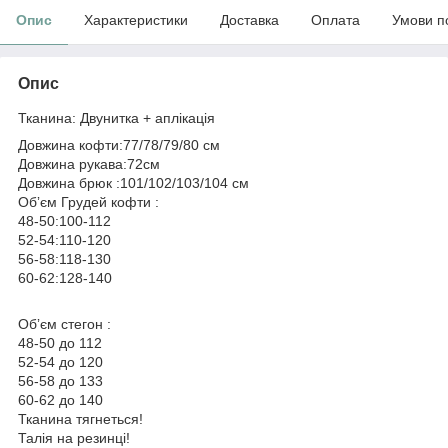
Опис
Характеристики
Доставка
Оплата
Умови п
Опис
Тканина: Двунитка + аплікація
Довжина кофти:77/78/79/80 см
Довжина рукава:72см
Довжина брюк :101/102/103/104 см
Обʼєм Грудей кофти :
48-50:100-112
52-54:110-120
56-58:118-130
60-62:128-140
Обʼєм стегон :
48-50 до 112
52-54 до 120
56-58 до 133
60-62 до 140
Тканина тягнеться!
Талія на резинці!