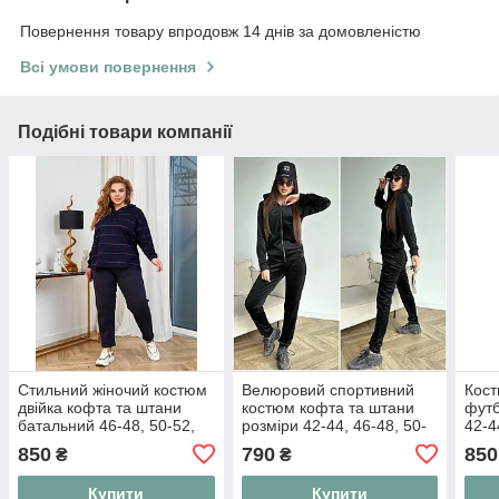
Повернення товару впродовж 14 днів за домовленістю
Всі умови повернення
Подібні товари компанії
Стильний жіночий костюм
Велюровий спортивний
Кост
двійка кофта та штани
костюм кофта та штани
футб
батальний 46-48, 50-52,
розміри 42-44, 46-48, 50-
42-4
54-56, 58-60
52 код350
850
790
850
₴
₴
Купити
Купити