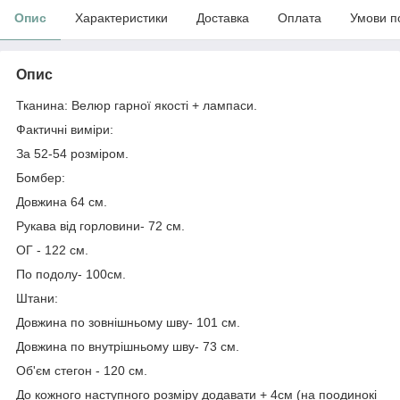
Опис
Характеристики
Доставка
Оплата
Умови п
Опис
Тканина: Велюр гарної якості + лампаси.
Фактичні виміри:
За 52-54 розміром.
Бомбер:
Довжина 64 см.
Рукава від горловини- 72 см.
ОГ - 122 см.
По подолу- 100см.
Штани:
Довжина по зовнішньому шву- 101 см.
Довжина по внутрішньому шву- 73 см.
Об'єм стегон - 120 см.
До кожного наступного розміру додавати + 4см (на поодинокі