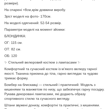
розміри).
На спарені +8см,крім довжини виробу.
Зріст моделі на фото- 170см.
На моделі одягнений: 52-54 розмір.
Параметри моделі на момент зйомки:
БЛОНДИНКА:
ОГ: 115 см.
ОТ: 82 см.
ОБ: 120
✨ Стильний велюровий костюм з лампасами ✨
Комфортний та сучасний костюм із м'якого велюру гарної
якості. Тканина приємна до тіла, гарно виглядає та чудово
тримає форму.
Бомбер на блискавці — стильний і практичний. Модель з
кишенями та манжетом по низу, що забезпечує гарну посадку.
Рукава декоровані лампасами, які додають образу
спортивного стилю та сучасного вигляду.
Штани звужені донизу, комфортні та практичні, з кишенями.