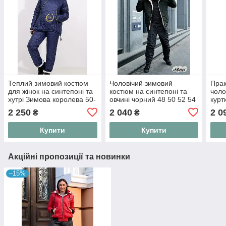
Теплий зимовий костюм
Чоловічий зимовий
Прак
для жінок на синтепоні та
костюм на синтепоні та
чоло
хутрі Зимова королева 50-
овчині чорний 48 50 52 54
курт
52, 54-56
56 58
кост
2 250
2 040
2 0
₴
₴
синт
Купити
Купити
Акційні пропозиції та новинки
–15%