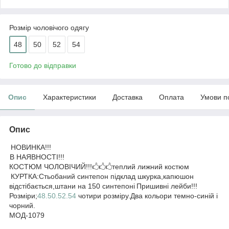
Розмір чоловічого одягу
48
50
52
54
Готово до відправки
Опис
Характеристики
Доставка
Оплата
Умови п
Опис
НОВИНКА!!!
В НАЯВНОСТІ!!!
КОСТЮМ ЧОЛОВІЧИЙ!!!🖒🖒🖒теплий лижний костюм
КУРТКА:Стьобаний синтепон підклад шкурка,капюшон
відстібається,штани на 150 синтепоні
Пришивні лейби!!!
Розміри;
48.50.52.54
чотири розміру.Два кольори темно-синій і
чорний.
МОД-1079