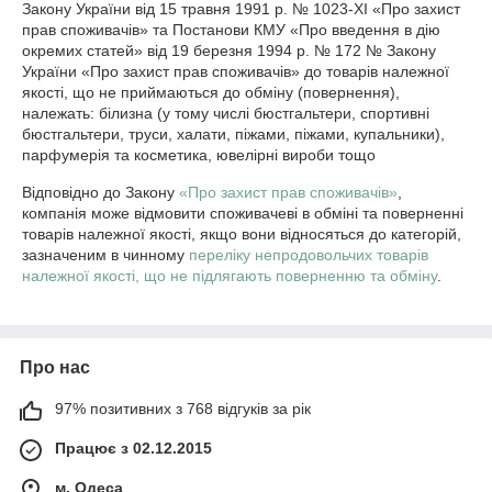
Закону України від 15 травня 1991 р. № 1023-ХІ «Про захист 
прав споживачів» та Постанови КМУ «Про введення в дію 
окремих статей» від 19 березня 1994 р. № 172 № Закону 
України «Про захист прав споживачів» до товарів належної 
якості, що не приймаються до обміну (повернення), 
належать: білизна (у тому числі бюстгальтери, спортивні 
бюстгальтери, труси, халати, піжами, піжами, купальники), 
парфумерія та косметика, ювелірні вироби тощо
Відповідно до Закону
«Про захист прав споживачів»
,
компанія може відмовити споживачеві в обміні та поверненні
товарів належної якості, якщо вони відносяться до категорій,
зазначеним в чинному
переліку непродовольчих товарів
належної якості, що не підлягають поверненню та обміну
.
Про нас
97% позитивних з 768 відгуків за рік
Працює з 02.12.2015
м. Одеса