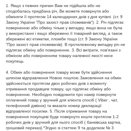
1. Якщо з певних причин Вам не підійшла або не 
сподобалась придбана річ, Ви можете повернути або 
обміняти її протягом 14 календарних днів з дня купівлі. (ст. 9 
Закону України "Про захист прав споживачів"). 2. Річ підлягає 
поверненню або обміну тільки у випадку, якщо вона не була 
у використанні і якщо збережено її товарний вигляд, а також 
збережені всі етикетки, пломби тощо (ст. 9 Закону України 
"Про захист прав споживачів). В протилежному випадку річ не 
підлягає обміну або поверненню. 3. Всі витрати, пов'язані з 
обміном або поверненням товару належної якості несе 
покупець.

4. Обмін або повернення товару може бути здійснення 
шляхом відправлення Новою поштою.Замовлення на обмін 
здійснюється протягом двох робочих днів з моменту 
отримання продавцем товару, що підлягає обміну або 
поверненню. Необхідно повідомити про намір повернути 
оплачений товар у зручний для клієнта спосіб ( Viber , чат, 
телефонний дзвінок) та вказати номер декларації 
відправленої посилки. 5. Після отримання товару на 
повернення покупцеві буде повернуто кошти протягом 1-2 
робочих днів у зручний для нього спосіб ( банківська картка, 
грошовий переказ).*Згідно зі статтею 9 та додатком № 3 